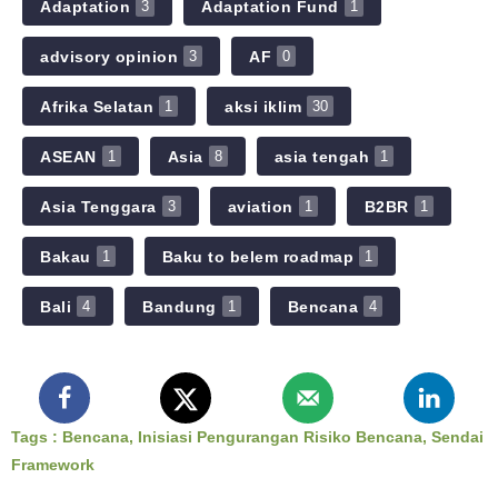
Adaptation
Adaptation Fund
3
1
advisory opinion
AF
3
0
Afrika Selatan
aksi iklim
1
30
ASEAN
Asia
asia tengah
1
8
1
Asia Tenggara
aviation
B2BR
3
1
1
Bakau
Baku to belem roadmap
1
1
Bali
Bandung
Bencana
4
1
4
Tags :
Bencana
,
Inisiasi Pengurangan Risiko Bencana
,
Sendai
Framework