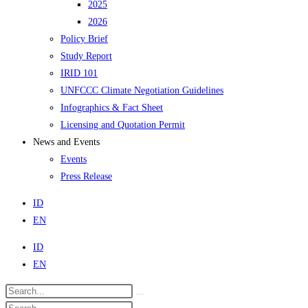
2025
2026
Policy Brief
Study Report
IRID 101
UNFCCC Climate Negotiation Guidelines
Infographics & Fact Sheet
Licensing and Quotation Permit
News and Events
Events
Press Release
ID
EN
ID
EN