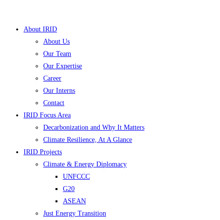
Skip
to
About IRID
content
About Us
Our Team
Our Expertise
Career
Our Interns
Contact
IRID Focus Area
Decarbonization and Why It Matters
▼
Climate Resilience, At A Glance
IRID Projects
▼
Climate & Energy Diplomacy
UNFCCC
▼
G20
▼
ASEAN
Just Energy Transition
▼