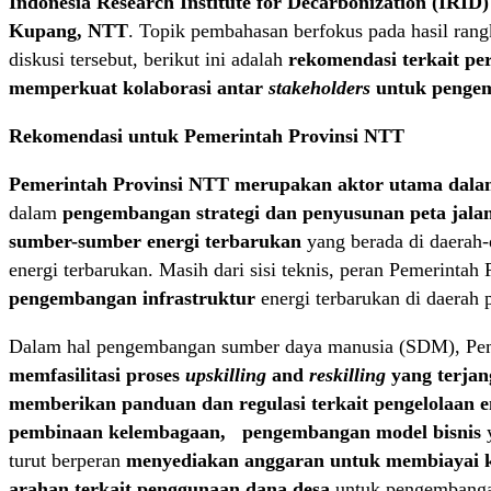
Indonesia Research Institute for Decarbonization (IRID
Kupang, NTT
. Topik pembahasan berfokus pada hasil rangk
diskusi tersebut, berikut ini adalah
rekomendasi terkait per
memperkuat kolaborasi antar
stakeholders
untuk pengem
Rekomendasi untuk Pemerintah Provinsi NTT
Pemerintah Provinsi NTT merupakan aktor utama dalam
dalam
pengembangan strategi dan penyusunan peta jala
sumber-sumber energi terbarukan
yang berada di daerah-d
energi terbarukan. Masih dari sisi teknis, peran Pemerinta
pengembangan infrastruktur
energi terbarukan di daerah p
Dalam hal pengembangan sumber daya manusia (SDM), Pem
memfasilitasi proses
upskilling
and
reskilling
yang terja
memberikan panduan dan regulasi terkait pengelolaan e
pembinaan kelembagaan,
.
pengembangan model bisnis
turut berperan
menyediakan anggaran untuk membiayai 
arahan terkait penggunaan dana desa
untuk pengembanga