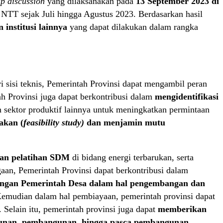
p discussion
yang dilaksanakan pada
13 September 2023 di
h NTT sejak Juli hingga Agustus 2023. Berdasarkan hasil
 institusi lainnya
yang dapat dilakukan dalam rangka
ri sisi teknis, Pemerintah Provinsi dapat mengambil peran
ah Provinsi juga dapat berkontribusi dalam
mengidentifikasi
an sektor produktif lainnya untuk meningkatkan permintaan
akan (
feasibility study)
dan menjamin mutu
dan pelatihan SDM
di bidang energi terbarukan, serta
an, Pemerintah Provinsi dapat berkontribusi dalam
engan Pemerintah Desa dalam hal pengembangan dan
Kemudian dalam hal pembiayaan, pemerintah provinsi dapat
. Selain itu, pemerintah provinsi juga dapat
memberikan
gunan, pembangunan, hingga pasca pembangunan
.