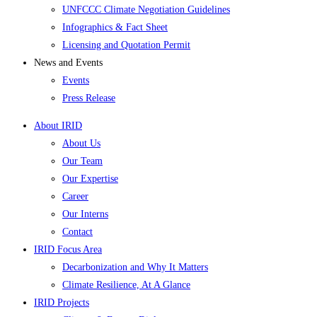
UNFCCC Climate Negotiation Guidelines
Infographics & Fact Sheet
Licensing and Quotation Permit
News and Events
Events
Press Release
About IRID
About Us
Our Team
Our Expertise
Career
Our Interns
Contact
IRID Focus Area
Decarbonization and Why It Matters
Climate Resilience, At A Glance
IRID Projects