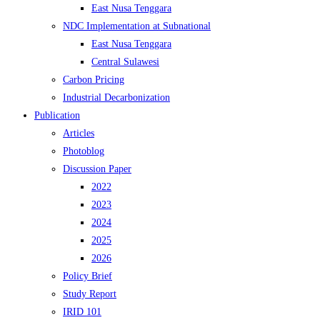
East Nusa Tenggara
NDC Implementation at Subnational
East Nusa Tenggara
Central Sulawesi
Carbon Pricing
Industrial Decarbonization
Publication
Articles
Photoblog
Discussion Paper
2022
2023
2024
2025
2026
Policy Brief
Study Report
IRID 101