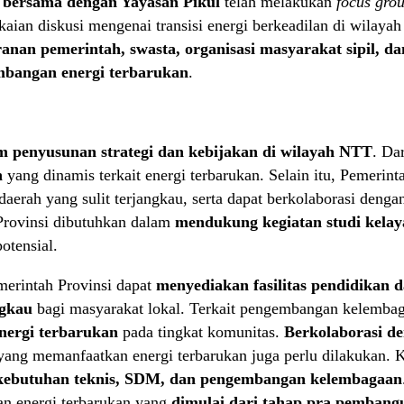
) bersama dengan Yayasan Pikul
telah melakukan
focus grou
aian diskusi mengenai transisi energi berkeadilan di wilaya
anan pemerintah, swasta, organisasi masyarakat sipil, dan
bangan energi terbarukan
.
 penyusunan strategi dan kebijakan di wilayah NTT
. Da
n
yang dinamis terkait energi terbarukan. Selain itu, Pemerint
aerah yang sulit terjangkau, serta dapat berkolaborasi deng
h Provinsi dibutuhkan dalam
mendukung kegiatan studi kelay
otensial.
erintah Provinsi dapat
menyediakan fasilitas pendidikan 
ngkau
bagi masyarakat lokal. Terkait pengembangan kelembaga
nergi terbarukan
pada tingkat komunitas.
Berkolaborasi d
yang memanfaatkan energi terbarukan juga perlu dilakukan. 
kebutuhan teknis, SDM, dan pengembangan kelembagaan
n energi terbarukan yang
dimulai dari tahap pra pemban