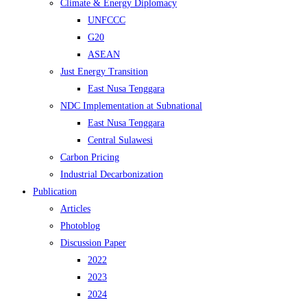
Climate & Energy Diplomacy
UNFCCC
G20
ASEAN
Just Energy Transition
East Nusa Tenggara
NDC Implementation at Subnational
East Nusa Tenggara
Central Sulawesi
Carbon Pricing
Industrial Decarbonization
Publication
Articles
Photoblog
Discussion Paper
2022
2023
2024