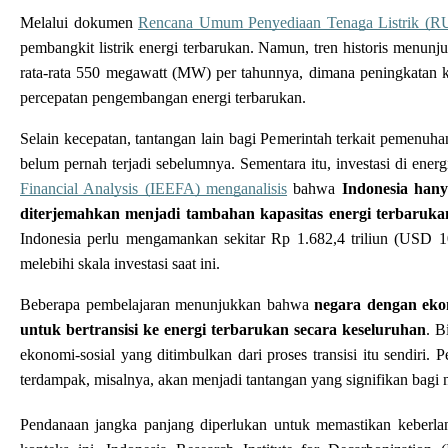
Melalui dokumen 
Rencana Umum Penyediaan Tenaga Listrik (R
pembangkit listrik energi terbarukan. Namun, tren historis menu
rata-rata 550 megawatt (MW) per tahunnya, dimana peningkatan kap
percepatan pengembangan energi terbarukan. 
Selain kecepatan, tantangan lain bagi Pemerintah terkait pemenuh
belum pernah terjadi sebelumnya. Sementara itu, investasi di energ
Financial Analysis (IEEFA) menganalisis
 bahwa 
Indonesia hany
diterjemahkan menjadi tambahan kapasitas energi terbaruk
Indonesia perlu mengamankan sekitar Rp 1.682,4 triliun (USD 10
melebihi skala investasi saat ini. 
Beberapa pembelajaran menunjukkan bahwa 
negara dengan eko
untuk bertransisi ke energi terbarukan secara keseluruhan
. B
ekonomi-sosial yang ditimbulkan dari proses transisi itu sendiri
terdampak, misalnya, akan menjadi tantangan yang signifikan bagi n
Pendanaan jangka panjang diperlukan untuk memastikan keberlan