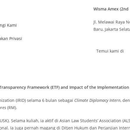
Wisma Amex (2nd F
Jl. Melawai Raya N
ngi Kami
Baru,
Jakarta Sela
akan Privasi
Temui kami di
 Transparency Framework (ETF) and Impact of the Implementatio
nization (IRID) selama 6 bulan sebagai
Climate Diplomacy Intern
, de
ures
(RM).
SK). Selama kuliah, ia aktif di Asian Law Students’ Association (A
sional. Ia juga pernah magang di Ditjen Hukum dan Perjanjian Int