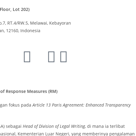
loor, Lot 202)
o.7, RT.4/RW.5, Melawai,
Kebayoran
tan, 12160,
Indonesia
n of Response Measures (RM)
ngan fokus pada
Article 13 Paris Agreement: Enhanced Transparency
LSA) sebagai
Head of Division of Legal Writing
, di mana ia terlibat
ernasional, Kementerian Luar Negeri, yang memberinya pengalaman