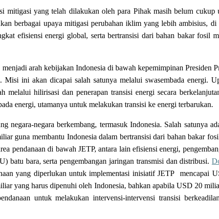
mitigasi yang telah dilakukan oleh para Pihak masih belum cukup un
ukan berbagai upaya mitigasi perubahan iklim yang lebih ambisius, di
kat efisiensi energi global, serta bertransisi dari bahan bakar fosil 
g menjadi arah kebijakan Indonesia di bawah kepemimpinan Presiden 
isi ini akan dicapai salah satunya melalui swasembada energi. Upay
melalui hilirisasi dan penerapan transisi energi secara berkelanjutan
 energi, utamanya untuk melakukan transisi ke energi terbarukan. 
g negara-negara berkembang, termasuk Indonesia. Salah satunya adala
iar guna membantu Indonesia dalam bertransisi dari bahan bakar fosil
rea pendanaan di bawah JETP, antara lain efisiensi energi, pengembanga
batu bara, serta pengembangan jaringan transmisi dan distribusi. 
D
aan yang diperlukan untuk implementasi inisiatif JETP  mencapai US
ar yang harus dipenuhi oleh Indonesia, bahkan apabila USD 20 miliar t
anaan untuk melakukan intervensi-intervensi transisi berkeadilan, 