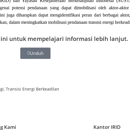
 (IRID) dan Yayasan Kesejahteraan Berkelanjutan Indonesia (SUSTA
nai potensi pendanaan yang dapat dimobilisasi oleh aktor-aktor y
i juga diharapkan dapat mengidentifikasi peran dari berbagai aktor,
an, dalam meningkatkan mobilisasi pendanaan transisi energi berkeadi
ni untuk mempelajari informasi lebih lanjut.
Unduh
gi
,
Transisi Energi Berkeadilan
g Kami
Kantor IRID