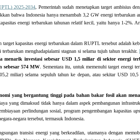
UPTL) 2025-2034
, Pemerintah sudah menetapkan target ambisius de
njukkan bahwa Indonesia hanya menambah 3,2 GW energi terbarukan an
asitas energi terbarukan tahunan relatif kecil, yaitu hanya 1-2%. Ar
an target kapasitas energi terbarukan dalam RUPTL tersebut adalah ke
i terbarukan menghadapialami stagnan si selama tujuh tahun terakhir. 
a menarik investasi sebesar USD 1,5 miliar di sektor energi te
an sebesar 574 MW
. Sementara itu, untuk memenuhi target energi t
5,2 miliar) selama sepuluh tahun ke depan, atau sekitar USD 10,5 m
nomi yang bergantung tinggi pada bahan bakar fosil akan mena
iaya yang dimaksud tidak hanya dalam aspek pembangunan infrastruktur
. Pembiayaan perlindungan sosial, program pengembangan kapasitas 
ups
egara-negara tersebut, termasuk Indonesia. 
gsungan transisi energi yang berkeadilan, utamanya dengan memobi