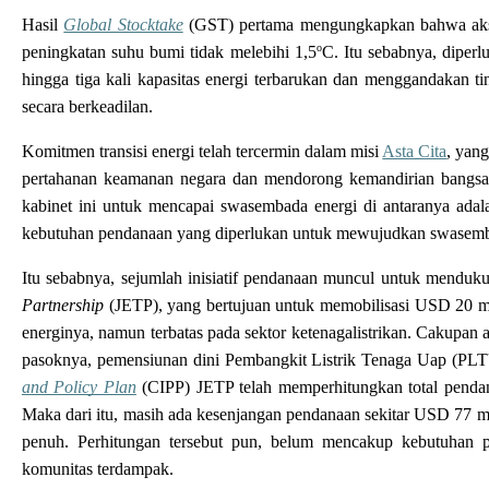
Hasil 
Global Stocktake
 (GST) pertama mengungkapkan bahwa aksi 
o
peningkatan suhu bumi tidak melebihi 1,5
C. Itu sebabnya, diperl
hingga tiga kali kapasitas energi terbarukan dan menggandakan ting
secara berkeadilan
. 
Komitmen transisi energi telah tercermin dalam misi 
Asta Cita
, yan
pertahanan keamanan negara dan mendorong kemandirian bangsa. M
kabinet ini untuk mencapai swasembada energi di antaranya adalah 
kebutuhan pendanaan yang diperlukan untuk mewujudkan swasembada
Itu sebabnya, sejumlah inisiatif pendanaan muncul untuk mendukun
Partnership
 (JETP), yang bertujuan untuk memobilisasi USD 20 mil
energinya, namun terbatas pada sektor ketenagalistrikan. Cakupan a
pasoknya, pemensiunan dini Pembangkit Listrik Tenaga Uap (PLTU) 
and Policy Plan
 (CIPP) JETP telah memperhitungkan total pendan
Maka dari itu, masih ada kesenjangan pendanaan sekitar USD 77 mili
penuh. Perhitungan tersebut pun, belum mencakup kebutuhan pend
komunitas terdampak.