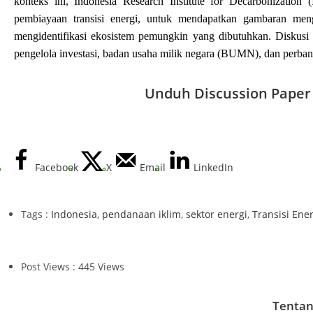
konteks ini, Indonesia Research Institute for Decarbonization
pembiayaan transisi energi, untuk mendapatkan gambaran menge
mengidentifikasi ekosistem pemungkin yang dibutuhkan. Diskusi in
pengelola investasi, badan usaha milik negara (BUMN), dan perbank
Unduh Discussion Paper i
Facebook
X
Email
LinkedIn
Tags :
Indonesia
,
pendanaan iklim
,
sektor energi
,
Transisi Ener
Post Views : 445 Views
Tentan