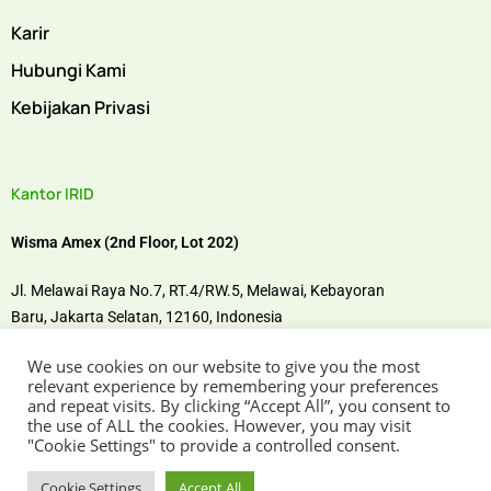
Karir
Hubungi Kami
Kebijakan Privasi
Kantor IRID
Wisma Amex (2nd Floor, Lot 202)
Jl. Melawai Raya No.7, RT.4/RW.5, Melawai,
Kebayoran
Baru,
Jakarta Selatan, 12160,
Indonesia
We use cookies on our website to give you the most
Temui kami di
relevant experience by remembering your preferences
and repeat visits. By clicking “Accept All”, you consent to
the use of ALL the cookies. However, you may visit
"Cookie Settings" to provide a controlled consent.
Cookie Settings
Accept All