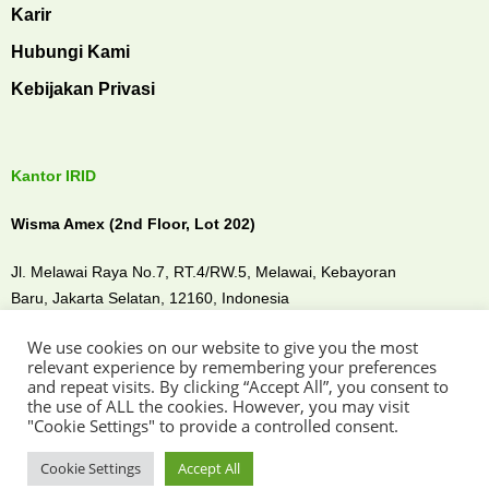
Karir
Hubungi Kami
Kebijakan Privasi
Kantor IRID
Wisma Amex (2nd Floor, Lot 202)
Jl. Melawai Raya No.7, RT.4/RW.5, Melawai,
Kebayoran
Baru,
Jakarta Selatan, 12160,
Indonesia
We use cookies on our website to give you the most
Temui kami di
relevant experience by remembering your preferences
and repeat visits. By clicking “Accept All”, you consent to
the use of ALL the cookies. However, you may visit
"Cookie Settings" to provide a controlled consent.
Cookie Settings
Accept All