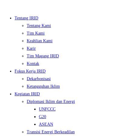
Skip
to
Tentang IRID
content
Tentang Kami
Tim Kami
Keahlian Kami
Karir
Tim Magang IRID
Kontak
Fokus Kerja IRID
Dekarbonisasi
▼
Ketangguhan Iklim
Kegiatan IRID
▼
Diplomasi Iklim dan Energi
UNFCCC
▼
G20
▼
ASEAN
Transisi Energi Berkeadilan
▼