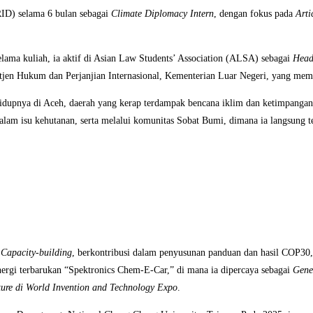
IRID) selama 6 bulan sebagai
Climate Diplomacy Intern
, dengan fokus pada
Arti
ama kuliah, ia aktif di Asian Law Students’ Association (ALSA) sebagai
Head
itjen Hukum dan Perjanjian Internasional, Kementerian Luar Negeri, yang memb
hidupnya di Aceh, daerah yang kerap terdampak bencana iklim dan ketimpangan
am isu kehutanan, serta melalui komunitas Sobat Bumi, dimana ia langsung ter
n
Capacity-building
, berkontribusi dalam penyusunan panduan dan hasil COP30
energi terbarukan “Spektronics Chem-E-Car,” di mana ia dipercaya sebagai
Gene
ture di World Invention and Technology Expo
.