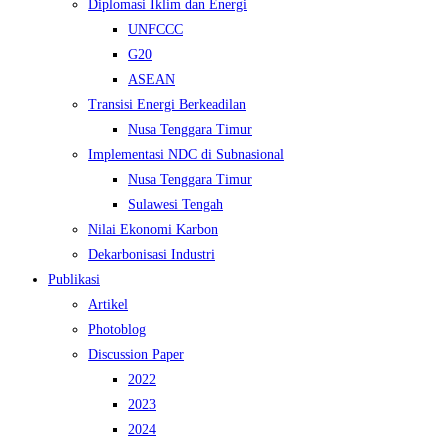
Diplomasi Iklim dan Energi
UNFCCC
G20
ASEAN
Transisi Energi Berkeadilan
Nusa Tenggara Timur
Implementasi NDC di Subnasional
Nusa Tenggara Timur
Sulawesi Tengah
Nilai Ekonomi Karbon
Dekarbonisasi Industri
Publikasi
Artikel
Photoblog
Discussion Paper
2022
2023
2024