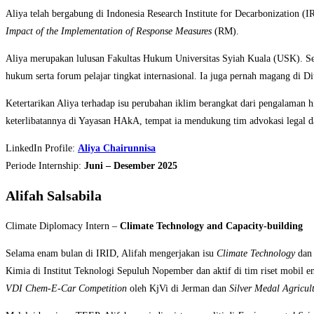
Aliya telah bergabung di Indonesia Research Institute for Decarbonization (
Impact of the Implementation of Response Measures
(RM).
Aliya merupakan lulusan Fakultas Hukum Universitas Syiah Kuala (USK). Sel
hukum serta forum pelajar tingkat internasional. Ia juga pernah magang di D
Ketertarikan Aliya terhadap isu perubahan iklim berangkat dari pengalaman 
keterlibatannya di Yayasan HAkA, tempat ia mendukung tim advokasi legal dal
LinkedIn Profile:
Aliya Chairunnisa
Periode Internship:
Juni – Desember 2025
Alifah Salsabila
Climate Diplomacy Intern –
Climate Technology and Capacity-building
Selama enam bulan di IRID, Alifah mengerjakan isu
Climate Technology
da
Kimia di Institut Teknologi Sepuluh Nopember dan aktif di tim riset mobil 
VDI Chem-E-Car Competition
oleh KjVi di Jerman dan
Silver Medal Agricul