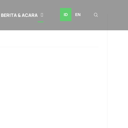
BERITA & ACARA
ID
EN