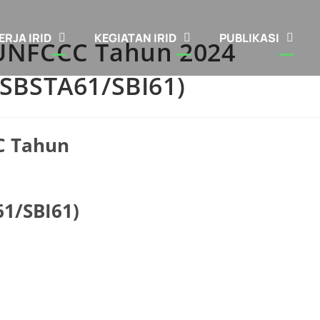
ERJA IRID
KEGIATAN IRID
PUBLIKASI
m UNFCCC Tahun 2024
SBSTA61/SBI61)
C Tahun
1/SBI61)