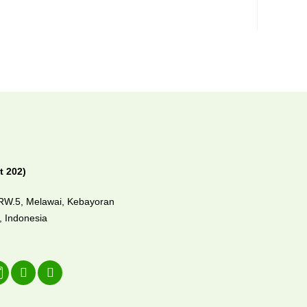
t 202)
/RW.5, Melawai,
Kebayoran
0,
Indonesia