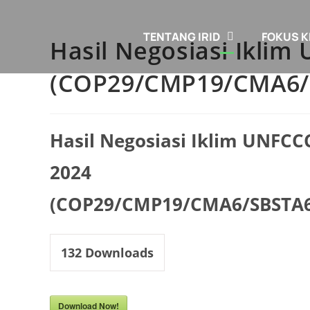
TENTANG IRID
FOKUS K
Hasil Negosiasi Ikli
(COP29/CMP19/CMA6/
Hasil Negosiasi Iklim UNFCC
2024
(COP29/CMP19/CMA6/SBSTA6
132
Downloads
Download Now!