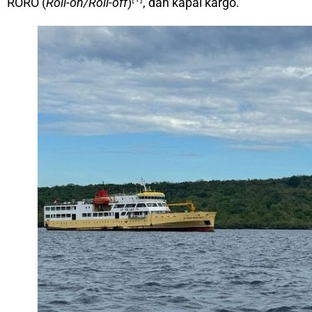
RORO (
Roll-on/Roll-off
)
, dan kapal kargo.