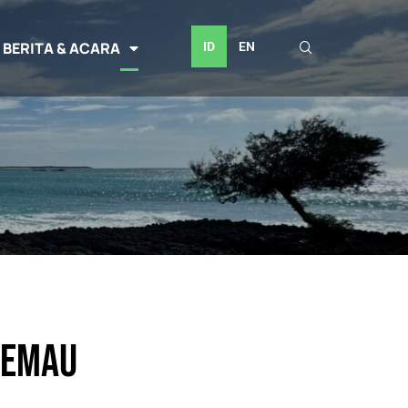
BERITA & ACARA
ID
EN
Semau