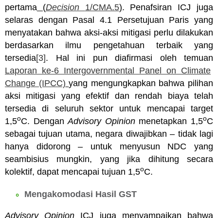
pertama
(
Decision
1/CMA.5
)
. Penafsiran ICJ juga
selaras dengan Pasal 4.1 Persetujuan Paris yang
menyatakan bahwa aksi-aksi mitigasi perlu dilakukan
berdasarkan ilmu pengetahuan terbaik yang
tersedia
[3]
. Hal ini pun diafirmasi oleh temuan
Laporan ke-6 Intergovernmental Panel on Climate
Change (IPCC)
yang mengungkapkan bahwa pilihan
aksi mitigasi yang efektif dan rendah biaya telah
tersedia di seluruh sektor untuk mencapai target
o
o
1,5
C. Dengan
Advisory Opinion
menetapkan 1,5
C
sebagai tujuan utama, negara diwajibkan – tidak lagi
hanya didorong – untuk menyusun NDC yang
seambisius mungkin, yang jika dihitung secara
o
kolektif, dapat mencapai tujuan 1,5
C.
Mengakomodasi
Hasil GST
Advisory Opinion
ICJ juga menyampaikan bahwa