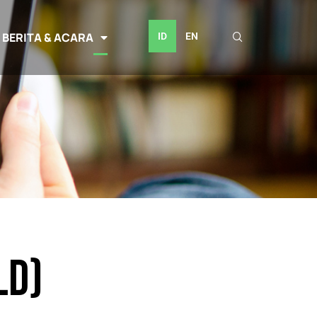
BERITA & ACARA
ID
EN
LD)