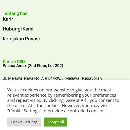
Tentang Kami
Karir
Hubungi Kami
Kebijakan Privasi
Kantor IRID
Wisma Amex (2nd Floor, Lot 202)
Jl. Melawai Raya No.7, RT.4/RW.5, Melawai,
Kebayoran
Baru,
Jakarta Selatan, 12160,
Indonesia
We use cookies on our website to give you the most
Temui kami di
relevant experience by remembering your preferences
and repeat visits. By clicking “Accept All”, you consent to
the use of ALL the cookies. However, you may visit
"Cookie Settings" to provide a controlled consent.
Cookie Settings
Accept All