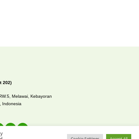
t 202)
/RW.5, Melawai,
Kebayoran
0,
Indonesia
By
ed
Cookie Settings
Accept All