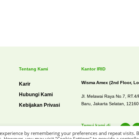
Tentang Kami
Kantor IRID
Wisma Amex (2nd Floor, Lo
Karir
Hubungi Kami
Jl. Melawai Raya No.7, RT.4
Baru,
Jakarta Selatan, 1216
Kebijakan Privasi
Temui kami di
 experience by remembering your preferences and repeat visits. 
es. However, you may visit "Cookie Settings" to provide a controll