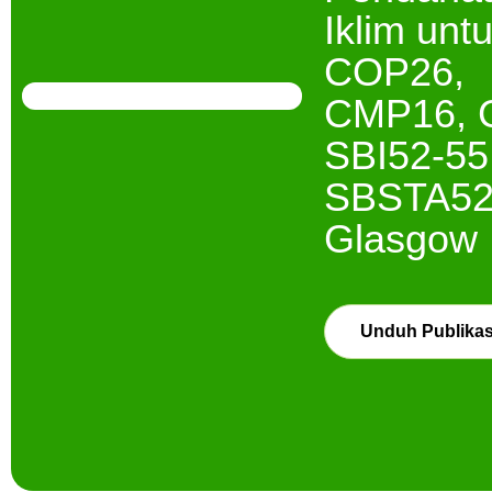
Iklim unt
COP26,
CMP16, 
SBI52-55
SBSTA52
Glasgow
Unduh Publikas