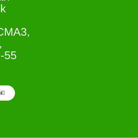
uk
CMA3,
,
-55
i