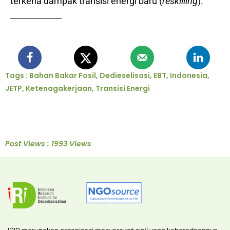
terkena dampak transisi energi baru (
reskilling
).
Tags :
Bahan Bakar Fosil
,
Dedieselisasi
,
EBT
,
Indonesia
,
JETP
,
Ketenagakerjaan
,
Transisi Energi
Post Views : 1993 Views